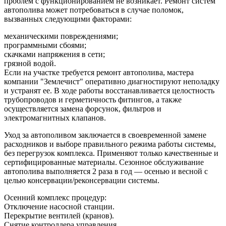
проблем с функционированием не возникает. Ремонт систем
автополива может потребоваться в случае поломок,
вызванных следующими факторами:
механическими повреждениями;
программными сбоями;
скачками напряжения в сети;
грязной водой.
Если на участке требуется ремонт автополива, мастера
компании "Землечист" оперативно диагностируют неполадку
и устранят ее. В ходе работы восстанавливается целостность
трубопроводов и герметичность фитингов, а также
осуществляется замена форсунок, фильтров и
электромагнитных клапанов.
Уход за автополивом заключается в своевременной замене
расходников и выборе правильного режима работы системы,
без перегрузок комплекса. Применяют только качественные и
сертифицированные материалы. Сезонное обслуживание
автополива выполняется 2 раза в год — осенью и весной с
целью консервации/реконсервации системы.
Осенний комплекс процедур:
Отключение насосной станции.
Перекрытие вентилей (кранов).
Снятие контроллера управления.